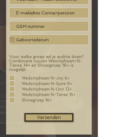
Voor welke groep wil je auditie doen?
Combinatie tussen Westrijdteam N-
Tense 14+ en Showgroep 16+ is
V
mogelijk.
*
e
r
Wedstrijdteam N-Joy 6+
e
Wedstrijdteam N-Spire 9+
i
Wedstrijdteam N-Unit 12+
s
Wedstrijdteam N-Tense 15+
t
Showgroep 16+
Verzenden